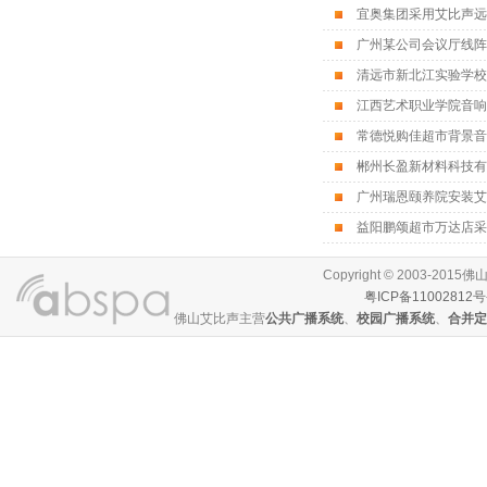
宜奥集团采用艾比声远
广州某公司会议厅线阵
清远市新北江实验学校
江西艺术职业学院音响
常德悦购佳超市背景音
郴州长盈新材料科技有
广州瑞恩颐养院安装艾
益阳鹏颂超市万达店采
Copyright © 2003-
粤ICP备11002812号
佛山艾比声主营
公共广播系统
、
校园广播系统
、
合并定