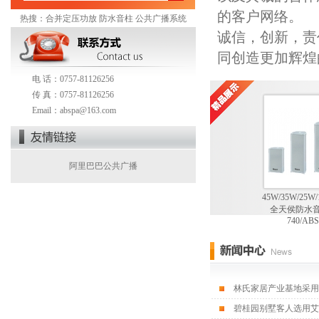
的客户网络。
热搜：
合并定压功放
防水音柱
公共广播系统
诚信，创新，责
同创造更加辉煌
电 话：0757-81126256
传 真：0757-81126256
Email：
abspa@163.com
阿里巴巴公共广播
ABS-K100/ABS-2150八寸
45W/35W/25W/
60W经济型蓝牙2分区合并
KTV卡包会议音响套装10
全天侯防水音柱 
功放ABS-60M
寸12寸可选
740/ABS-7
林氏家居产业基地采用
碧桂园别墅客人选用艾