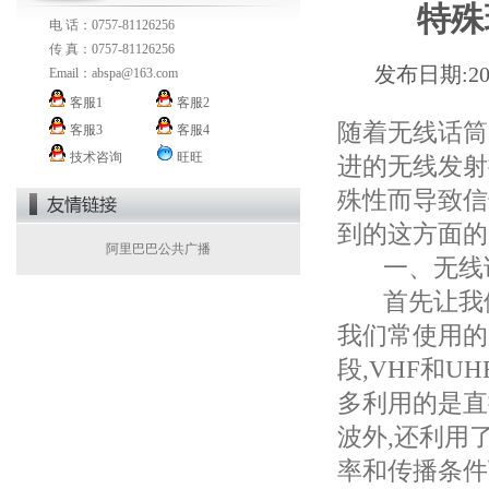
特殊
电 话：0757-81126256
传 真：0757-81126256
发布日期:2
Email：
abspa@163.com
客服1
客服2
随着无线话筒
客服3
客服4
技术咨询
旺旺
进的无线发射
殊性而导致信
到的这方面的
阿里巴巴公共广播
一、无线话
首先让我们
我们常使用的
段,VHF和U
多利用的是直
波外,还利用
率和传播条件