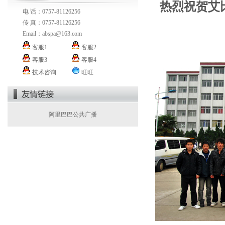
热烈祝贺艾
电 话：0757-81126256
传 真：0757-81126256
Email：
abspa@163.com
客服1
客服2
客服3
客服4
技术咨询
旺旺
阿里巴巴公共广播