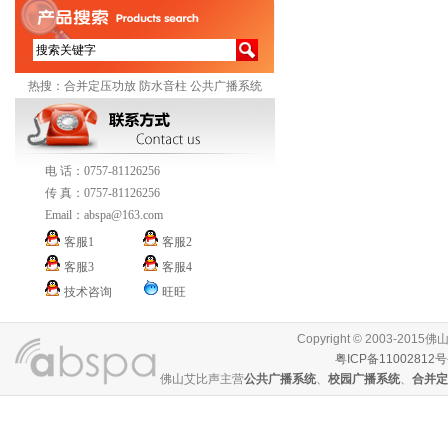
热搜：
合并定压功放
防水音柱
公共广播系统
电 话：0757-81126256
传 真：0757-81126256
Email：
abspa@163.com
客服1
客服2
客服3
客服4
技术咨询
旺旺
Copyright © 2003-
粤ICP备11002812号
佛山艾比声主营
公共广播系统
、
校园广播系统
、
合并定