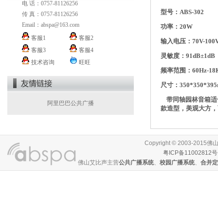
电 话：0757-81126256
型号：ABS-302
传 真：0757-81126256
Email：
abspa@163.com
功率：20W
客服1
客服2
输入电压：70V-100
客服3
客服4
灵敏度：91dB±1dB
技术咨询
旺旺
频率范围：60Hz-18
尺寸：350*350*39
带同轴园林音箱适合
阿里巴巴公共广播
款造型，美观大方，
Copyright © 2003-
粤ICP备11002812号
佛山艾比声主营
公共广播系统
、
校园广播系统
、
合并定