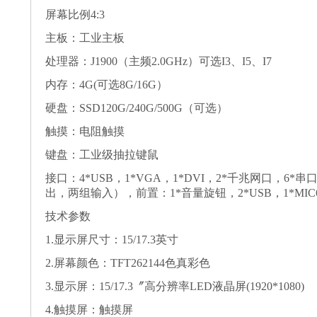
屏幕比例4:3
主板：工业主板
处理器：J1900（主频2.0GHz）可选I3、I5、I7
内存：4G(可选8G/16G）
硬盘：SSD120G/240G/500G（可选）
触摸：电阻触摸
键盘：工业级抽拉键鼠
接口：4*USB，1*VGA，1*DVI，2*千兆网口，6*串
出，两组输入），前置：1*音量旋钮，2*USB，1*MIC6
技术参数
1.显示屏尺寸：15/17.3英寸
2.屏幕颜色：TFT262144色真彩色
3.显示屏：15/17.3〞高分辨率LED液晶屏(1920*1080)
4.触摸屏：触摸屏