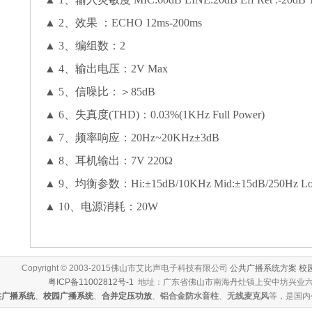
▲ 2、效果 ：ECHO 12ms-200ms
▲ 3、编组数：2
▲ 4、输出电压：2V Max
▲ 5、信噪比：＞85dB
▲ 6、失真度(THD)：0.03%(1KHz Full Power)
▲ 7、频率响应：20Hz~20KHz±3dB
▲ 8、耳机输出：7V 220Ω
▲ 9、均衡参数：Hi:±15dB/10KHz Mid:±15dB/250Hz Lo
▲ 10、电源消耗：20W
Copyright © 2003-2015佛山市艾比声电子科技有限公司
公共广播系统方案
校
粤ICP备11002812号-1
地址：广东省佛山市南海丹灶镇上安中坊兴业
共广播系统
、
校园广播系统
、
合并定压功放
、
铝合金防水音柱
、
无线麦克风
等，是国内