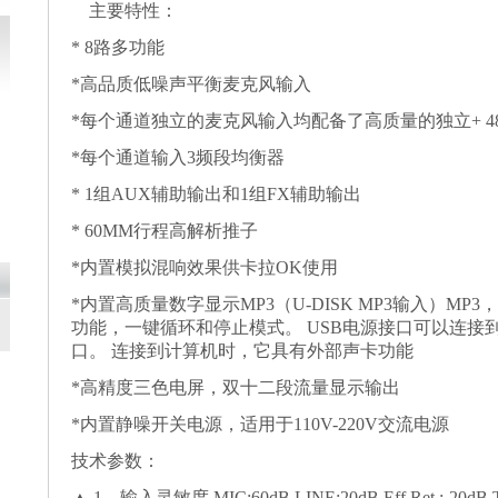
主要特性：
* 8路多功能
*高品质低噪声平衡麦克风输入
*每个通道独立的麦克风输入均配备了高质量的独立+ 4
*每个通道输入3频段均衡器
* 1组AUX辅助输出和1组FX辅助输出
* 60MM行程高解析推子
*内置模拟混响效果供卡拉OK使用
*内置高质量数字显示MP3（U-DISK MP3输入）M
功能，一键循环和停止模式。 USB电源接口可以连接到
口。 连接到计算机时，它具有外部声卡功能
*高精度三色电屏，双十二段流量显示输出
*内置静噪开关电源，适用于110V-220V交流电源
技术参数：
▲ 1、输入灵敏度 MIC:60dB LINE:20dB Eff Ret :-20dB Ta