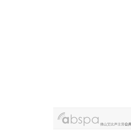
佛山艾比声主营
公